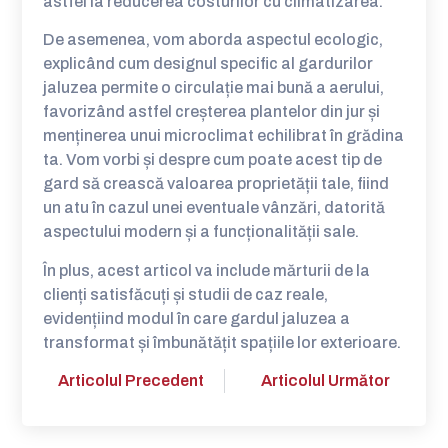
astfel la reducerea costurilor cu climatizarea.
De asemenea, vom aborda aspectul ecologic,
explicând cum designul specific al gardurilor
jaluzea permite o circulație mai bună a aerului,
favorizând astfel creșterea plantelor din jur și
menținerea unui microclimat echilibrat în grădina
ta. Vom vorbi și despre cum poate acest tip de
gard să crească valoarea proprietății tale, fiind
un atu în cazul unei eventuale vânzări, datorită
aspectului modern și a funcționalității sale.
În plus, acest articol va include mărturii de la
clienți satisfăcuți și studii de caz reale,
evidențiind modul în care gardul jaluzea a
transformat și îmbunătățit spațiile lor exterioare.
Articolul Precedent
Articolul Următor